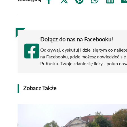
Share
Share
Share
Share
Share
on
on
on
on
on
Facebook
X
Pinterest
WhatsApp
LinkedIn
(Twitter)
Dołącz do nas na Facebooku!
Odkrywaj, dyskutuj i dziel się tym co najlep
na Facebooku, gdzie możesz dowiedzieć się
Pułtusku. Twoje zdanie się liczy - polub nas
Zobacz Także