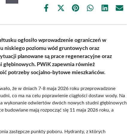
Share
Share
Share
Share
Share
Share
on
on
on
on
on
on
Facebook
X
Pinterest
WhatsApp
LinkedIn
Email
(Twitter)
ułtusku ogłosiło wprowadzenie ograniczeń w
u niskiego poziomu wód gruntowych oraz
tuacji planowane są prace regeneracyjne oraz
ni głębinowych. PWiK zapewnia również
oić potrzeby socjalno-bytowe mieszkańców.
wało, że w dniach 7-8 maja 2026 roku przeprowadzone
tudni, co ma na celu poprawienie ciągłości dostaw wody. Na
na wykonanie odwiertów dwóch nowych studni głębinowych
ce budowlane mają rozpocząć się 11 maja 2026 roku, a
ia zastępcze punkty poboru. Hydranty, z których