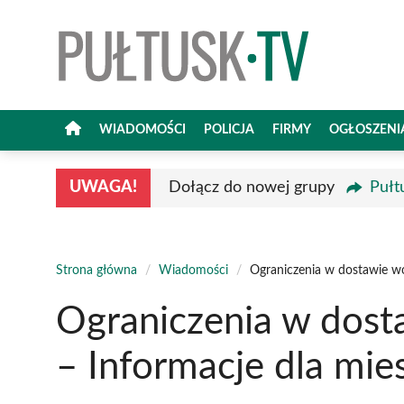
Przejdź
do
treści
WIADOMOŚCI
POLICJA
FIRMY
OGŁOSZENI
UWAGA!
Dołącz do nowej grupy
Pułt
Strona główna
/
Wiadomości
/
Ograniczenia w dostawie w
Ograniczenia w dost
– Informacje dla mi