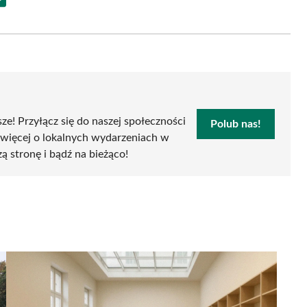
Share
on
Email
sze! Przyłącz się do naszej społeczności
Polub nas!
 więcej o lokalnych wydarzeniach w
zą stronę i bądź na bieżąco!