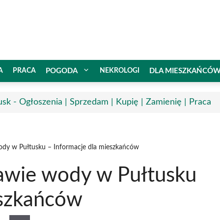
A
PRACA
POGODA
NEKROLOGI
DLA MIESZKAŃCÓ
usk - Ogłoszenia | Sprzedam | Kupię | Zamienię | Praca
ody w Pułtusku – Informacje dla mieszkańców
awie wody w Pułtusku
eszkańców