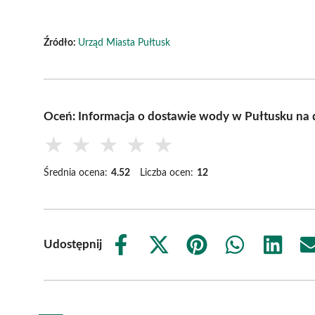
Źródło:
Urząd Miasta Pułtusk
Oceń: Informacja o dostawie wody w Pułtusku na d
★
★
★
★
★
Średnia ocena:
4.52
Liczba ocen:
12
Udostępnij
Share
Share
Share
Share
Share
on
on
on
on
on
Facebook
X
Pinterest
WhatsApp
LinkedIn
(Twitter)