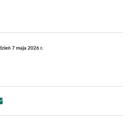
zień 7 maja 2026 r.
Share
on
Email