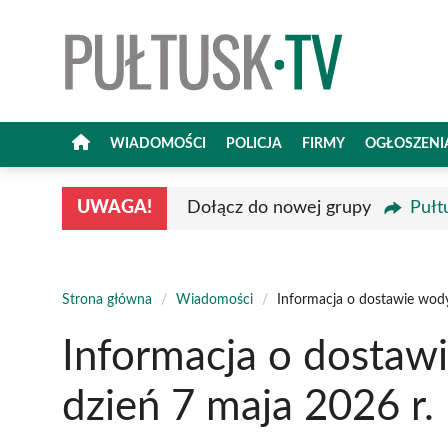
Przejdź
do
treści
WIADOMOŚCI
POLICJA
FIRMY
OGŁOSZENI
UWAGA!
Dołącz do nowej grupy
Pułt
Strona główna
/
Wiadomości
/
Informacja o dostawie wody
Informacja o dostaw
dzień 7 maja 2026 r.