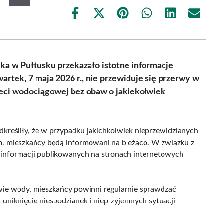
Share
Share
Share
Share
Share
Share
on
on
on
on
on
on
Facebook
X
Pinterest
WhatsApp
LinkedIn
Email
(Twitter)
ka w Pułtusku przekazało istotne informacje
tek, 7 maja 2026 r., nie przewiduje się przerwy w
eci wodociągowej bez obaw o jakiekolwiek
kreśliły, że w przypadku jakichkolwiek nieprzewidzianych
, mieszkańcy będą informowani na bieżąco. W związku z
z informacji publikowanych na stronach internetowych
ie wody, mieszkańcy powinni regularnie sprawdzać
 uniknięcie niespodzianek i nieprzyjemnych sytuacji