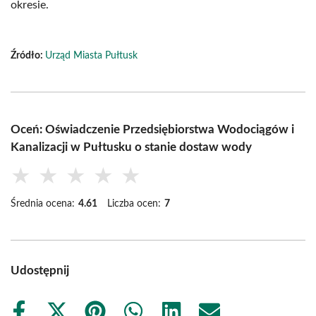
okresie.
Źródło:
Urząd Miasta Pułtusk
Oceń: Oświadczenie Przedsiębiorstwa Wodociągów i
Kanalizacji w Pułtusku o stanie dostaw wody
★
★
★
★
★
Średnia ocena:
4.61
Liczba ocen:
7
Udostępnij
Share
Share
Share
Share
Share
Share