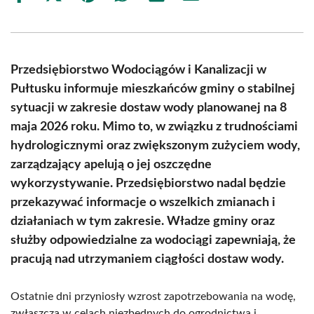
on
on
on
on
on
on
Facebook
X
Pinterest
WhatsApp
LinkedIn
Email
(Twitter)
Przedsiębiorstwo Wodociągów i Kanalizacji w
Pułtusku informuje mieszkańców gminy o stabilnej
sytuacji w zakresie dostaw wody planowanej na 8
maja 2026 roku. Mimo to, w związku z trudnościami
hydrologicznymi oraz zwiększonym zużyciem wody,
zarządzający apelują o jej oszczędne
wykorzystywanie. Przedsiębiorstwo nadal będzie
przekazywać informacje o wszelkich zmianach i
działaniach w tym zakresie. Władze gminy oraz
służby odpowiedzialne za wodociągi zapewniają, że
pracują nad utrzymaniem ciągłości dostaw wody.
Ostatnie dni przyniosły wzrost zapotrzebowania na wodę,
zwłaszcza w celach niezbędnych do ogrodnictwa i