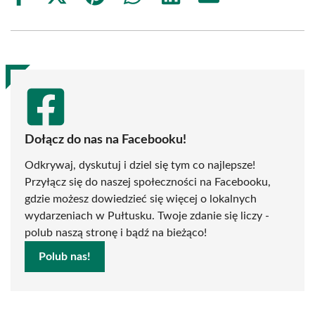
on
on
on
on
on
on
Facebook
X
Pinterest
WhatsApp
LinkedIn
Email
(Twitter)
Dołącz do nas na Facebooku!
Odkrywaj, dyskutuj i dziel się tym co najlepsze!
Przyłącz się do naszej społeczności na Facebooku,
gdzie możesz dowiedzieć się więcej o lokalnych
wydarzeniach w Pułtusku. Twoje zdanie się liczy -
polub naszą stronę i bądź na bieżąco!
Polub nas!