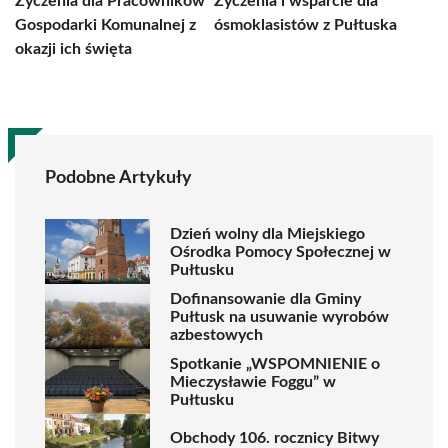
Życzenia dla Pracowników
Życzenia i wsparcie dla
Gospodarki Komunalnej z
ósmoklasistów z Pułtuska
okazji ich święta
Podobne Artykuły
Dzień wolny dla Miejskiego
Ośrodka Pomocy Społecznej w
Pułtusku
Dofinansowanie dla Gminy
Pułtusk na usuwanie wyrobów
azbestowych
Spotkanie „WSPOMNIENIE o
Mieczysławie Foggu” w
Pułtusku
Obchody 106. rocznicy Bitwy