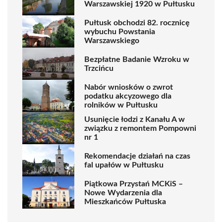
Warszawskiej 1920 w Pułtusku
Pułtusk obchodzi 82. rocznicę
wybuchu Powstania
Warszawskiego
Bezpłatne Badanie Wzroku w
Trzcińcu
Nabór wniosków o zwrot
podatku akcyzowego dla
rolników w Pułtusku
Usunięcie łodzi z Kanału A w
związku z remontem Pompowni
nr 1
Rekomendacje działań na czas
fal upałów w Pułtusku
Piątkowa Przystań MCKiS –
Nowe Wydarzenia dla
Mieszkańców Pułtuska