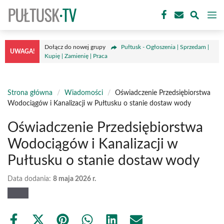
Przejdź
M
do
treści
Dołącz do nowej grupy
Pułtusk - Ogłoszenia | Sprzedam |
UWAGA!
Kupię | Zamienię | Praca
Strona główna
/
Wiadomości
/
Oświadczenie Przedsiębiorstwa
Wodociągów i Kanalizacji w Pułtusku o stanie dostaw wody
Oświadczenie Przedsiębiorstwa
Wodociągów i Kanalizacji w
Pułtusku o stanie dostaw wody
Data dodania:
8 maja 2026 r.
Share
Share
Share
Share
Share
Share