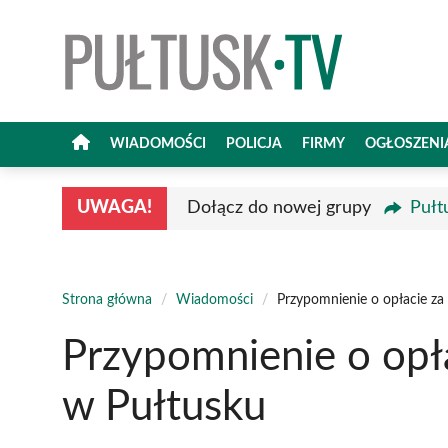
Przejdź
do
treści
WIADOMOŚCI
POLICJA
FIRMY
OGŁOSZENI
UWAGA!
Dołącz do nowej grupy
Pułt
Strona główna
/
Wiadomości
/
Przypomnienie o opłacie za
Przypomnienie o opła
w Pułtusku