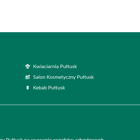
Kwiaciarnia Pułtusk
Salon Kosmetyczny Pułtusk
Kebab Pułtusk
iny Pułtusk na usuwanie wyrobów azbestowych