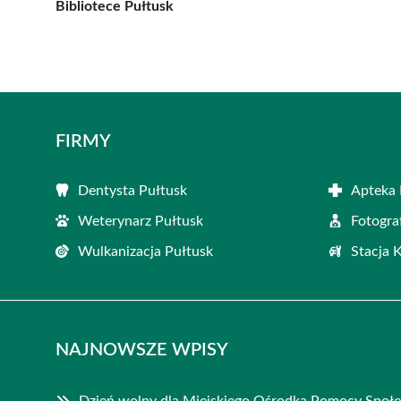
Bibliotece Pułtusk
FIRMY
Dentysta Pułtusk
Apteka 
Weterynarz Pułtusk
Fotogra
Wulkanizacja Pułtusk
Stacja 
NAJNOWSZE WPISY
Dzień wolny dla Miejskiego Ośrodka Pomocy Społe