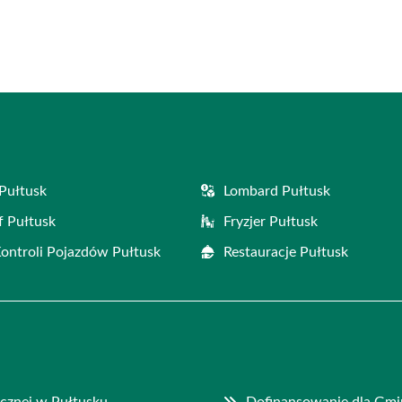
Pułtusk
Lombard Pułtusk
f Pułtusk
Fryzjer Pułtusk
Kontroli Pojazdów Pułtusk
Restauracje Pułtusk
cznej w Pułtusku
Dofinansowanie dla Gm