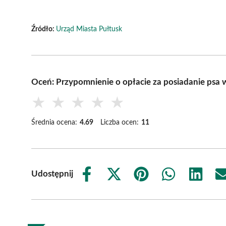
Źródło:
Urząd Miasta Pułtusk
Oceń: Przypomnienie o opłacie za posiadanie psa 
★
★
★
★
★
Średnia ocena:
4.69
Liczba ocen:
11
Udostępnij
Share
Share
Share
Share
Share
on
on
on
on
on
Facebook
X
Pinterest
WhatsApp
LinkedIn
(Twitter)