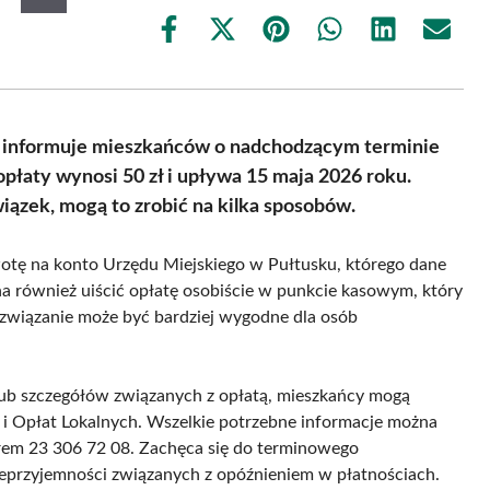
Share
Share
Share
Share
Share
Share
on
on
on
on
on
on
Facebook
X
Pinterest
WhatsApp
LinkedIn
Email
(Twitter)
u informuje mieszkańców o nadchodzącym terminie
płaty wynosi 50 zł i upływa 15 maja 2026 roku.
ązek, mogą to zrobić na kilka sposobów.
otę na konto Urzędu Miejskiego w Pułtusku, którego dane
na również uiścić opłatę osobiście w punkcie kasowym, który
rozwiązanie może być bardziej wygodne dla osób
ub szczegółów związanych z opłatą, mieszkańcy mogą
 Opłat Lokalnych. Wszelkie potrzebne informacje można
erem 23 306 72 08. Zachęca się do terminowego
ieprzyjemności związanych z opóźnieniem w płatnościach.