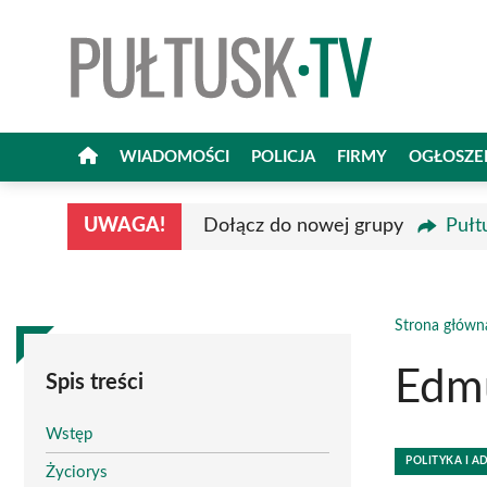
Przejdź
do
treści
WIADOMOŚCI
POLICJA
FIRMY
OGŁOSZE
UWAGA!
Dołącz do nowej grupy
Pułt
Strona główn
Edm
Spis treści
Wstęp
POLITYKA I A
Życiorys