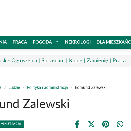
NIA
PRACA
POGODA
NEKROLOGI
DLA MIESZKAŃ
usk - Ogłoszenia | Sprzedam | Kupię | Zamienię | Praca
a
/
Ludzie
/
Polityka i administracja
/
Edmund Zalewski
und Zalewski
DMINISTRACJA
Share
Share
Share
Shar
on
on
on
on