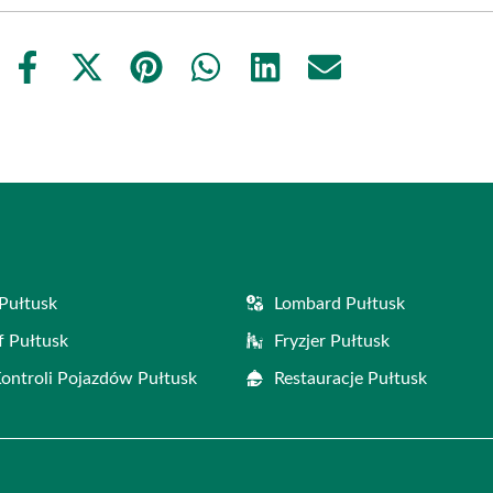
Share
Share
Share
Share
Share
Share
on
on
on
on
on
on
Facebook
X
Pinterest
WhatsApp
LinkedIn
Email
(Twitter)
Pułtusk
Lombard Pułtusk
f Pułtusk
Fryzjer Pułtusk
Kontroli Pojazdów Pułtusk
Restauracje Pułtusk