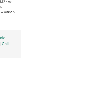
327 - na
o.
 w walce o
old
|
Chil