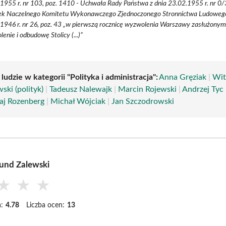
 1955 r. nr 103, poz. 1410 - Uchwała Rady Państwa z dnia 23.02.1955 r. nr 0/
ek Naczelnego Komitetu Wykonawczego Zjednoczonego Stronnictwa Ludoweg
 1946 r. nr 26, poz. 43 „w pierwszą rocznicę wyzwolenia Warszawy zasłużonym
enie i odbudowę Stolicy (...)”
 ludzie w kategorii "Polityka i administracja":
Anna Gręziak
|
Wit
ki (polityk)
|
Tadeusz Nalewajk
|
Marcin Rojewski
|
Andrzej Tyc
j Rozenberg
|
Michał Wójciak
|
Jan Szczodrowski
und Zalewski
★
★
★
:
4.78
Liczba ocen:
13