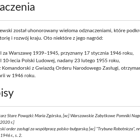
aczenia
wski został uhonorowany wieloma odznaczeniami, które podkre
orię i rozwój kraju. Oto niektóre z jego nagród:
l za Warszawę 1939–1945, przyznany 17 stycznia 1946 roku,
 10-lecia Polski Ludowej, nadany 23 lutego 1955 roku,
ż Komandorski z Gwiazdą Orderu Narodowego Zasługi, otrzyma
rii w 1946 roku.
isy
arz Stare Powązki: Maria Zgórska, [w:] Warszawskie Zabytkowe Pomniki Nag
2020 r.]
ski order zasługi za współpracę polsko-bułgarską [w:] "Trybuna Robotnicza", n
1946 r., s. 2.