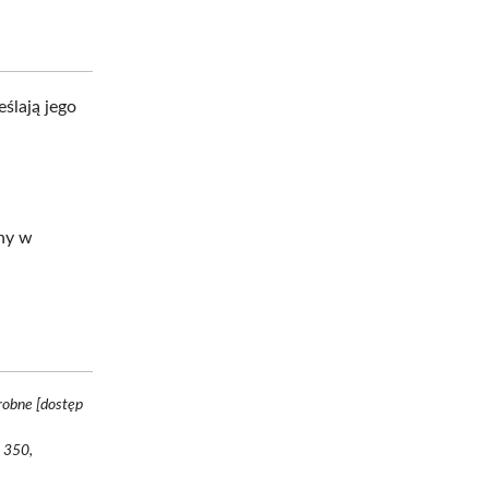
ślają jego
ny w
robne [dostęp
r 350,