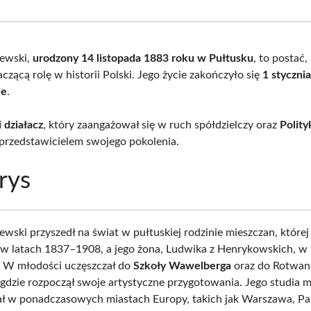
Facebook
X
Pinterest
What
(Twitter)
ewski,
urodzony 14 listopada 1883 roku w Pułtusku
, to postać,
czącą rolę w historii Polski. Jego życie zakończyło się
1 styczni
ie
.
i działacz
, który zaangażował się w ruch spółdzielczy oraz
Polity
rzedstawicielem swojego pokolenia.
rys
wski przyszedł na świat w pułtuskiej rodzinie mieszczan, której
ł w latach 1837–1908, a jego żona, Ludwika z Henrykowskich, w 
 W młodości uczęszczał do
Szkoły Wawelberga
oraz do Rotwa
gdzie rozpoczął swoje artystyczne przygotowania. Jego studia m
 w ponadczasowych miastach Europy, takich jak Warszawa, Par