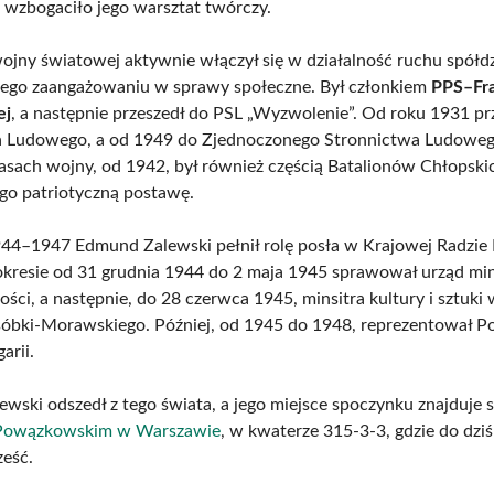
wzbogaciło jego warsztat twórczy.
wojny światowej aktywnie włączył się w działalność ruchu spółdz
jego zaangażowaniu w sprawy społeczne. Był członkiem
PPS–Fra
ej
, a następnie przeszedł do PSL „Wyzwolenie”. Od roku 1931 pr
a Ludowego, a od 1949 do Zjednoczonego Stronnictwa Ludoweg
asach wojny, od 1942, był również częścią Batalionów Chłopski
ego patriotyczną postawę.
44–1947 Edmund Zalewski pełnił rolę posła w Krajowej Radzie
kresie od 31 grudnia 1944 do 2 maja 1945 sprawował urząd min
ści, a następnie, do 28 czerwca 1945, minsitra kultury i sztuki 
bki-Morawskiego. Później, od 1945 do 1948, reprezentował Po
arii.
wski odszedł z tego świata, a jego miejsce spoczynku znajduje s
Powązkowskim w Warszawie
, w kwaterze 315-3-3, gdzie do dzi
eść.