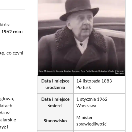
sApp
LinkedIn
Email
 która
a 1962 roku
kę
, co czyni
Data i miejsce
14 listopada 1883
urodzenia
Pułtusk
 głowa,
Data i miejsce
1 stycznia 1962
latach
śmierci
Warszawa
nda w
Minister
alarskie
Stanowisko
sprawiedliwości
yż i