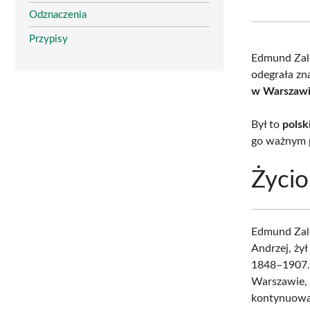
Odznaczenia
Przypisy
Edmund Zal
odegrała zna
w Warszaw
Był to
polsk
go ważnym p
Życio
Edmund Zale
Andrzej, ży
1848–1907.
Warszawie, 
kontynuował