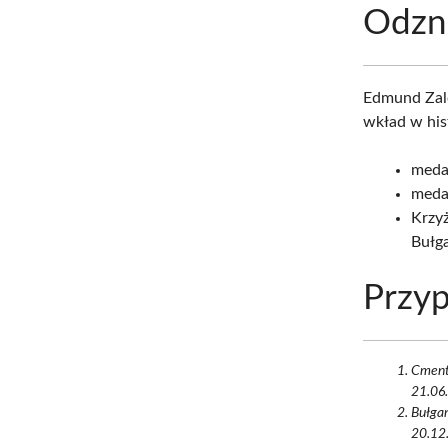
Odzn
Edmund Zale
wkład w hist
meda
medal
Krzy
Bułga
Przyp
Cment
21.06.
Bułgar
20.12.