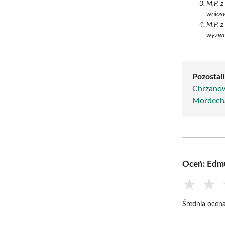
M.P. z
wnios
M.P. z
wyzwol
Pozostali
Chrzanows
Mordecha
Oceń: Edm
★
★
Średnia ocena