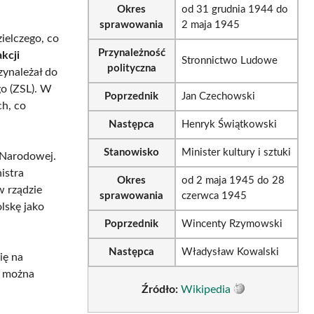
Okres
od 31 grudnia 1944 do
sprawowania
2 maja 1945
ielczego, co
Przynależność
kcji
Stronnictwo Ludowe
polityczna
zynależał do
o (ZSL). W
Poprzednik
Jan Czechowski
ch, co
Następca
Henryk Świątkowski
Stanowisko
Minister kultury i sztuki
 Narodowej.
istra
Okres
od 2 maja 1945 do 28
w rządzie
sprawowania
czerwca 1945
lskę jako
Poprzednik
Wincenty Rzymowski
Następca
Władysław Kowalski
ię na
ś można
Źródło:
Wikipedia