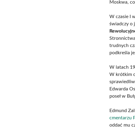
Moskwa, co 
W czasie I 
świadczy o 
Rewolucyjn
Stronnictw
trudnych cz
podkreśla j
W latach 19
W krótkim o
sprawiedliwo
Edwarda Osó
poseł w Bułg
Edmund Zale
cmentarzu 
oddać mu cz