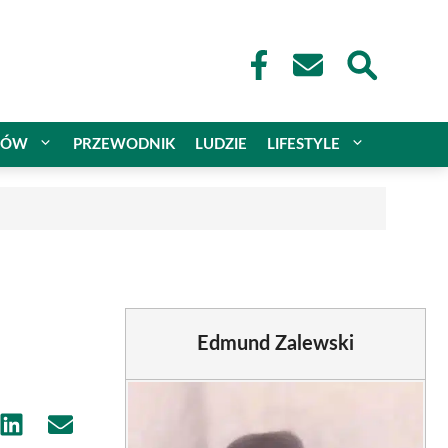
CÓW
PRZEWODNIK
LUDZIE
LIFESTYLE
Edmund Zalewski
e
Share
Share
on
on