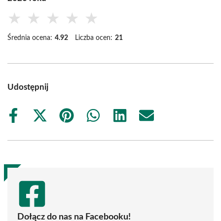
★
★
★
★
★
Średnia ocena:
4.92
Liczba ocen:
21
Udostępnij
Share
Share
Share
Share
Share
Share
on
on
on
on
on
on
Facebook
X
Pinterest
WhatsApp
LinkedIn
Email
(Twitter)
Dołącz do nas na Facebooku!