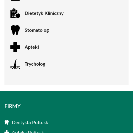
Dietetyk Kliniczny
Stomatolog
Apteki
Trycholog
FIRMY
Dentysta Pułtusk
Apteka Pułtusk