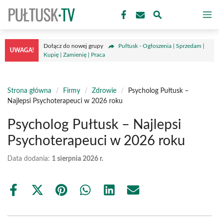
Przejdź
M
do
treści
Dołącz do nowej grupy
Pułtusk - Ogłoszenia | Sprzedam |
UWAGA!
Kupię | Zamienię | Praca
Strona główna
/
Firmy
/
Zdrowie
/
Psycholog Pułtusk –
Najlepsi Psychoterapeuci w 2026 roku
Psycholog Pułtusk – Najlepsi
Psychoterapeuci w 2026 roku
Data dodania:
1 sierpnia 2026 r.
Share
Share
Share
Share
Share
Share
on
on
on
on
on
on
Facebook
X
Pinterest
WhatsApp
LinkedIn
Email
(Twitter)