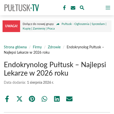
Przejdź
M
do
treści
Dołącz do nowej grupy
Pułtusk - Ogłoszenia | Sprzedam |
UWAGA!
Kupię | Zamienię | Praca
Strona główna
/
Firmy
/
Zdrowie
/
Endokrynolog Pułtusk –
Najlepsi Lekarze w 2026 roku
Endokrynolog Pułtusk – Najlepsi
Lekarze w 2026 roku
Data dodania:
1 sierpnia 2026 r.
Share
Share
Share
Share
Share
Share
on
on
on
on
on
on
Facebook
X
Pinterest
WhatsApp
LinkedIn
Email
(Twitter)