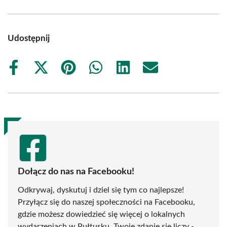
Udostępnij
Share
Share
Share
Share
Share
Share
on
on
on
on
on
on
Facebook
X
Pinterest
WhatsApp
LinkedIn
Email
(Twitter)
Dołącz do nas na Facebooku!
Odkrywaj, dyskutuj i dziel się tym co najlepsze!
Przyłącz się do naszej społeczności na Facebooku,
gdzie możesz dowiedzieć się więcej o lokalnych
wydarzeniach w Pułtusku. Twoje zdanie się liczy -