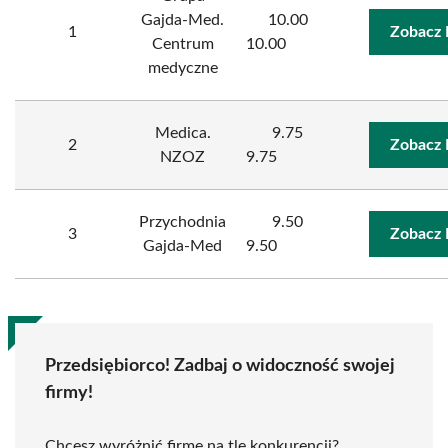
Gajda-Med.
10.00
1
Zobacz 
Centrum
10.00
medyczne
Medica.
9.75
2
Zobacz 
NZOZ
9.75
Przychodnia
9.50
3
Zobacz 
Gajda-Med
9.50
Przedsiębiorco! Zadbaj o widoczność swojej
firmy!
Chcesz wyróżnić firmę na tle konkurencji?