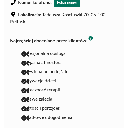
Numer telefonu:
Pokaż numer
Lokalizacja:
Tadeusza Kościuszki 70, 06-100
Pułtusk
Najczęściej doceniane przez klientów:
profesjonalna obsługa
przyjazna atmosfera
indywidualne podejście
motywacja dzieci
skuteczność terapii
ciekawe zajęcia
czystość i porządek
dodatkowe udogodnienia