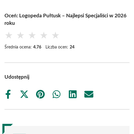
Oceń: Logopeda Pułtusk – Najlepsi Specjaliści w 2026
roku
★
★
★
★
★
Średnia ocena:
4.76
Liczba ocen:
24
Udostępnij
Share
Share
Share
Share
Share
Share
on
on
on
on
on
on
Facebook
X
Pinterest
WhatsApp
LinkedIn
Email
(Twitter)