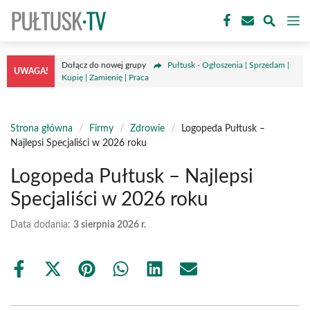
Przejdź
M
do
treści
Dołącz do nowej grupy
Pułtusk - Ogłoszenia | Sprzedam |
UWAGA!
Kupię | Zamienię | Praca
Strona główna
/
Firmy
/
Zdrowie
/
Logopeda Pułtusk –
Najlepsi Specjaliści w 2026 roku
Logopeda Pułtusk – Najlepsi
Specjaliści w 2026 roku
Data dodania:
3 sierpnia 2026 r.
Share
Share
Share
Share
Share
Share
on
on
on
on
on
on
Facebook
X
Pinterest
WhatsApp
LinkedIn
Email
(Twitter)