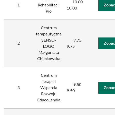
10.00
1
Rehabilitacji
Zobac
10.00
Pio
Centrum
terapeutyczne
SENSO-
9.75
2
Zobac
LOGO
9.75
Małgorzata
Chimkowska
Centrum
Terapii i
9.50
3
Wsparcia
Zobac
9.50
Rozwoju
EducoLandia