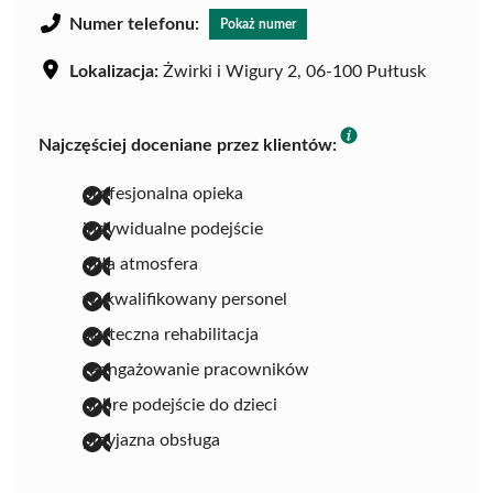
Numer telefonu:
Pokaż numer
Lokalizacja:
Żwirki i Wigury 2, 06-100 Pułtusk
Najczęściej doceniane przez klientów:
profesjonalna opieka
indywidualne podejście
miła atmosfera
wykwalifikowany personel
skuteczna rehabilitacja
zaangażowanie pracowników
dobre podejście do dzieci
przyjazna obsługa