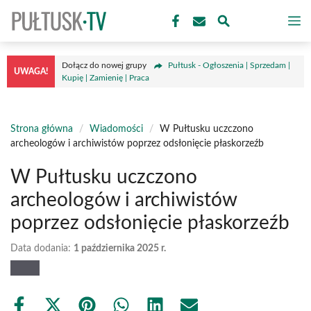
Przejdź
M
do
treści
Dołącz do nowej grupy
Pułtusk - Ogłoszenia | Sprzedam |
UWAGA!
Kupię | Zamienię | Praca
Strona główna
/
Wiadomości
/
W Pułtusku uczczono
archeologów i archiwistów poprzez odsłonięcie płaskorzeźb
W Pułtusku uczczono
archeologów i archiwistów
poprzez odsłonięcie płaskorzeźb
Data dodania:
1 października 2025 r.
Share
Share
Share
Share
Share
Share