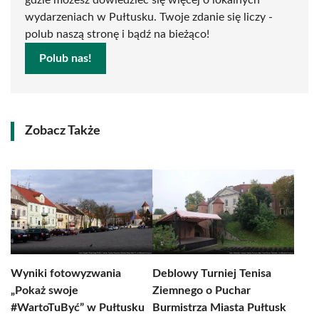
gdzie możesz dowiedzieć się więcej o lokalnych
wydarzeniach w Pułtusku. Twoje zdanie się liczy -
polub naszą stronę i bądź na bieżąco!
Polub nas!
Zobacz Także
Wyniki fotowyzwania
Deblowy Turniej Tenisa
„Pokaż swoje
Ziemnego o Puchar
#WartoTuByć” w Pułtusku
Burmistrza Miasta Pułtusk