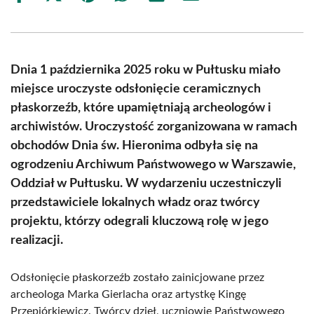
on
on
on
on
on
on
Facebook
X
Pinterest
WhatsApp
LinkedIn
Email
(Twitter)
Dnia 1 października 2025 roku w Pułtusku miało
miejsce uroczyste odsłonięcie ceramicznych
płaskorzeźb, które upamiętniają archeologów i
archiwistów. Uroczystość zorganizowana w ramach
obchodów Dnia św. Hieronima odbyła się na
ogrodzeniu Archiwum Państwowego w Warszawie,
Oddział w Pułtusku. W wydarzeniu uczestniczyli
przedstawiciele lokalnych władz oraz twórcy
projektu, którzy odegrali kluczową rolę w jego
realizacji.
Odsłonięcie płaskorzeźb zostało zainicjowane przez
archeologa Marka Gierlacha oraz artystkę Kingę
Przepiórkiewicz. Twórcy dzieł, uczniowie Państwowego