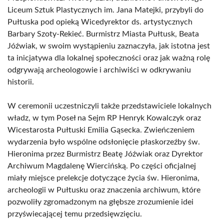
Liceum Sztuk Plastycznych im. Jana Matejki, przybyli do
Pułtuska pod opieką Wicedyrektor ds. artystycznych
Barbary Szoty-Rekieć. Burmistrz Miasta Pułtusk, Beata
Jóźwiak, w swoim wystąpieniu zaznaczyła, jak istotna jest
ta inicjatywa dla lokalnej społeczności oraz jak ważną rolę
odgrywają archeologowie i archiwiści w odkrywaniu
historii.
W ceremonii uczestniczyli także przedstawiciele lokalnych
władz, w tym Poseł na Sejm RP Henryk Kowalczyk oraz
Wicestarosta Pułtuski Emilia Gąsecka. Zwieńczeniem
wydarzenia było wspólne odsłonięcie płaskorzeźby św.
Hieronima przez Burmistrz Beatę Jóźwiak oraz Dyrektor
Archiwum Magdalenę Wiercińską. Po części oficjalnej
miały miejsce prelekcje dotyczące życia św. Hieronima,
archeologii w Pułtusku oraz znaczenia archiwum, które
pozwoliły zgromadzonym na głębsze zrozumienie idei
przyświecającej temu przedsięwzięciu.