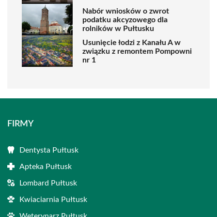
Nabór wniosków o zwrot
podatku akcyzowego dla
rolników w Pułtusku
Usunięcie łodzi z Kanału A w
związku z remontem Pompowni
nr 1
FIRMY
Dentysta Pułtusk
Apteka Pułtusk
Lombard Pułtusk
Kwiaciarnia Pułtusk
Weterynarz Pułtusk