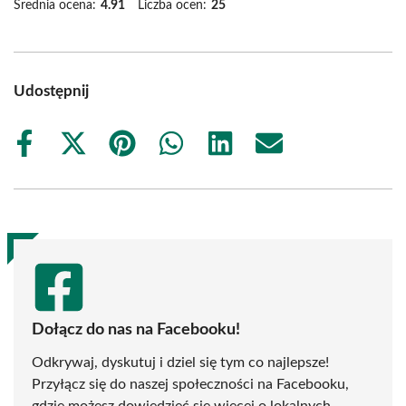
Średnia ocena:
4.91
Liczba ocen:
25
Udostępnij
Share
Share
Share
Share
Share
Share
on
on
on
on
on
on
Facebook
X
Pinterest
WhatsApp
LinkedIn
Email
(Twitter)
Dołącz do nas na Facebooku!
Odkrywaj, dyskutuj i dziel się tym co najlepsze!
Przyłącz się do naszej społeczności na Facebooku,