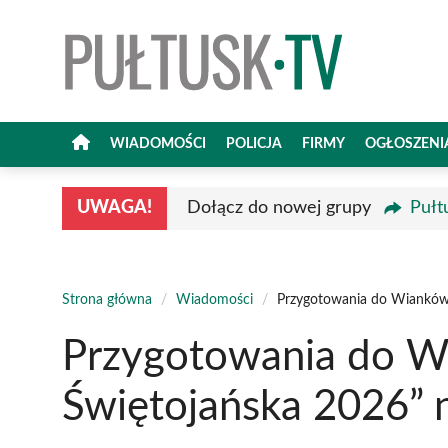
Przejdź
do
treści
WIADOMOŚCI
POLICJA
FIRMY
OGŁOSZENI
UWAGA!
Dołącz do nowej grupy
Pułt
Strona główna
/
Wiadomości
/
Przygotowania do Wianków 
Przygotowania do W
Świętojańska 2026” n