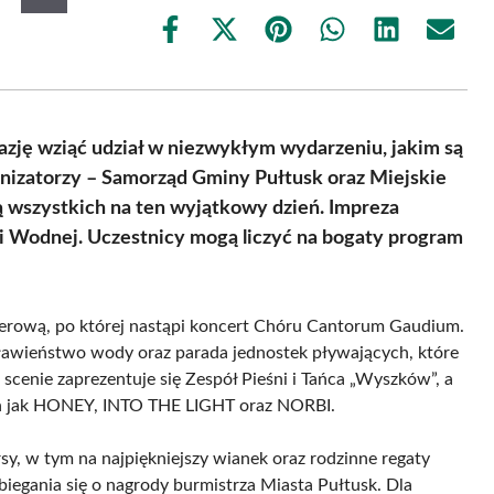
Share
Share
Share
Share
Share
Share
on
on
on
on
on
on
Facebook
X
Pinterest
WhatsApp
LinkedIn
Email
(Twitter)
azję wziąć udział w niezwykłym wydarzeniu, jakim są
nizatorzy – Samorząd Gminy Pułtusk oraz Miejskie
ją wszystkich na ten wyjątkowy dzień. Impreza
ni Wodnej. Uczestnicy mogą liczyć na bogaty program
nerową, po której nastąpi koncert Chóru Cantorum Gaudium.
osławieństwo wody oraz parada jednostek pływających, które
scenie zaprezentuje się Zespół Pieśni i Tańca „Wyszków”, a
ich jak HONEY, INTO THE LIGHT oraz NORBI.
, w tym na najpiękniejszy wianek oraz rodzinne regaty
egania się o nagrody burmistrza Miasta Pułtusk. Dla