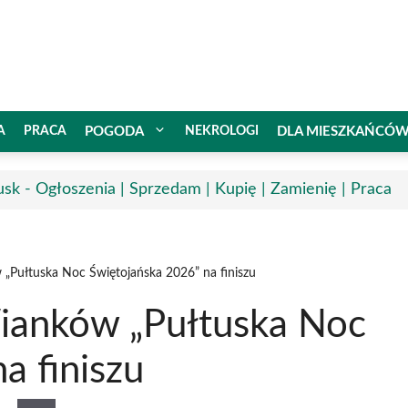
A
PRACA
POGODA
NEKROLOGI
DLA MIESZKAŃCÓ
usk - Ogłoszenia | Sprzedam | Kupię | Zamienię | Praca
„Pułtuska Noc Świętojańska 2026” na finiszu
ianków „Pułtuska Noc
a finiszu