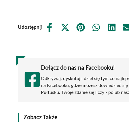
Udostępnij
Share
Share
Share
Share
Share
on
on
on
on
on
Facebook
X
Pinterest
WhatsApp
LinkedIn
(Twitter)
Dołącz do nas na Facebooku!
Odkrywaj, dyskutuj i dziel się tym co najlep
na Facebooku, gdzie możesz dowiedzieć się
Pułtusku. Twoje zdanie się liczy - polub nas
Zobacz Także