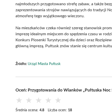
najmłodszych przygotowano strefę zabaw, a także bezp
zaprezentowania strojów nawiązujących do tradycji No
atmosferę tego wyjątkowego wieczoru.
Na mieszkańców czeka również szereg stanowisk promo
imprezę idealnym miejscem do spędzenia czasu w rodzi
Konkurs Piosenki Turystycznej dla dzieci oraz Rozśpiew
główną imprezą. Pułtusk znów stanie się centrum kultu
Źródło:
Urząd Miasta Pułtusk
Oceń: Przygotowania do Wianków „Pułtuska Noc Ś
★
★
★
★
★
Średnia ocena:
4.8
Liczba ocen:
18