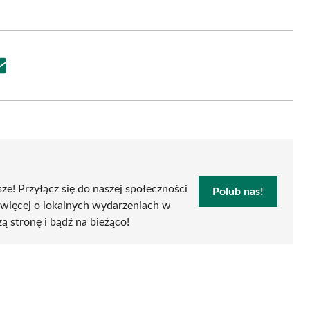
Share
on
Email
sze! Przyłącz się do naszej społeczności
Polub nas!
 więcej o lokalnych wydarzeniach w
zą stronę i bądź na bieżąco!