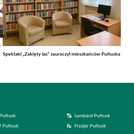
w
Spektakl „Zaklęty las” zauroczył mieszkańców Pułtuska
Pułtusk
Lombard Pułtusk
f Pułtusk
Fryzjer Pułtusk