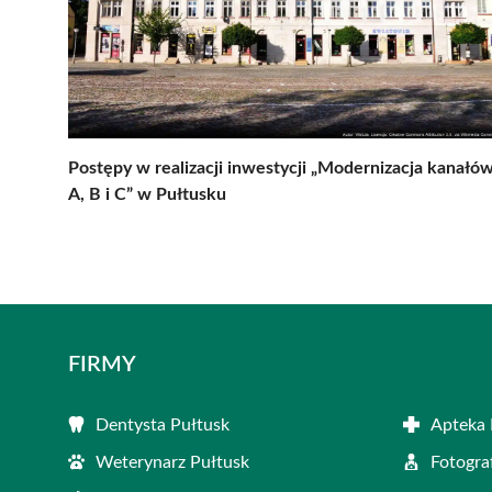
Postępy w realizacji inwestycji „Modernizacja kanałó
A, B i C” w Pułtusku
FIRMY
Dentysta Pułtusk
Apteka 
Weterynarz Pułtusk
Fotogra