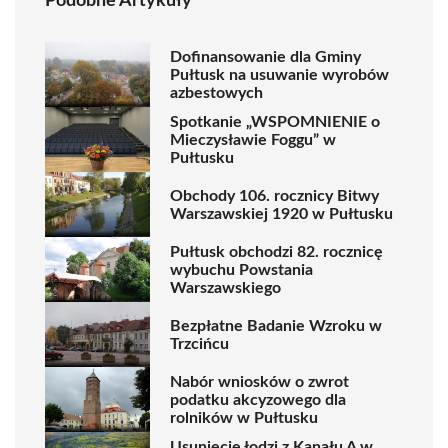
Podobne Artykuły
Dofinansowanie dla Gminy
Pułtusk na usuwanie wyrobów
azbestowych
Spotkanie „WSPOMNIENIE o
Mieczysławie Foggu” w
Pułtusku
Obchody 106. rocznicy Bitwy
Warszawskiej 1920 w Pułtusku
Pułtusk obchodzi 82. rocznicę
wybuchu Powstania
Warszawskiego
Bezpłatne Badanie Wzroku w
Trzcińcu
Nabór wniosków o zwrot
podatku akcyzowego dla
rolników w Pułtusku
Usunięcie łodzi z Kanału A w