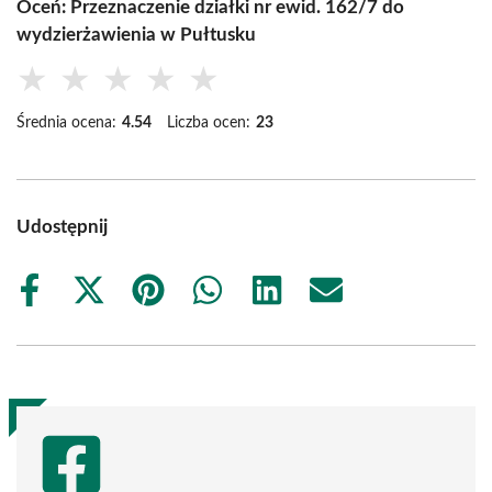
Oceń: Przeznaczenie działki nr ewid. 162/7 do
wydzierżawienia w Pułtusku
★
★
★
★
★
Średnia ocena:
4.54
Liczba ocen:
23
Udostępnij
Share
Share
Share
Share
Share
Share
on
on
on
on
on
on
Facebook
X
Pinterest
WhatsApp
LinkedIn
Email
(Twitter)