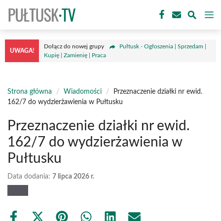
Przejdź
M
do
treści
Dołącz do nowej grupy
Pułtusk - Ogłoszenia | Sprzedam |
UWAGA!
Kupię | Zamienię | Praca
Strona główna
/
Wiadomości
/
Przeznaczenie działki nr ewid.
162/7 do wydzierżawienia w Pułtusku
Przeznaczenie działki nr ewid.
162/7 do wydzierżawienia w
Pułtusku
Data dodania:
7 lipca 2026 r.
Share
Share
Share
Share
Share
Share