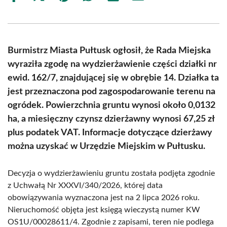
on
on
on
on
on
on
Facebook
X
Pinterest
WhatsApp
LinkedIn
Email
(Twitter)
Burmistrz Miasta Pułtusk ogłosił, że Rada Miejska
wyraziła zgodę na wydzierżawienie części działki nr
ewid. 162/7, znajdującej się w obrębie 14. Działka ta
jest przeznaczona pod zagospodarowanie terenu na
ogródek. Powierzchnia gruntu wynosi około 0,0132
ha, a miesięczny czynsz dzierżawny wynosi 67,25 zł
plus podatek VAT. Informacje dotyczące dzierżawy
można uzyskać w Urzędzie Miejskim w Pułtusku.
Decyzja o wydzierżawieniu gruntu została podjęta zgodnie
z Uchwałą Nr XXXVI/340/2026, której data
obowiązywania wyznaczona jest na 2 lipca 2026 roku.
Nieruchomość objęta jest księgą wieczystą numer KW
OS1U/00028611/4. Zgodnie z zapisami, teren nie podlega