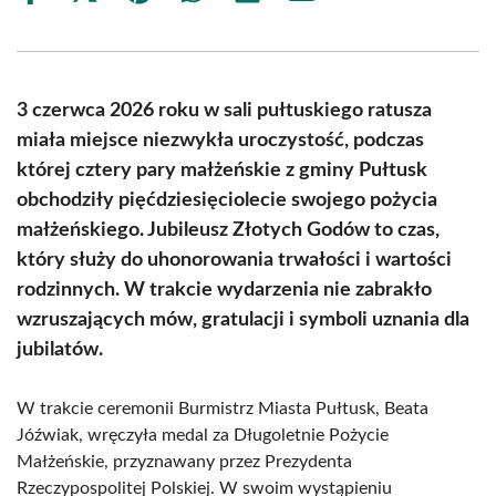
on
on
on
on
on
on
Facebook
X
Pinterest
WhatsApp
LinkedIn
Email
(Twitter)
3 czerwca 2026 roku w sali pułtuskiego ratusza
miała miejsce niezwykła uroczystość, podczas
której cztery pary małżeńskie z gminy Pułtusk
obchodziły pięćdziesięciolecie swojego pożycia
małżeńskiego. Jubileusz Złotych Godów to czas,
który służy do uhonorowania trwałości i wartości
rodzinnych. W trakcie wydarzenia nie zabrakło
wzruszających mów, gratulacji i symboli uznania dla
jubilatów.
W trakcie ceremonii Burmistrz Miasta Pułtusk, Beata
Jóźwiak, wręczyła medal za Długoletnie Pożycie
Małżeńskie, przyznawany przez Prezydenta
Rzeczypospolitej Polskiej. W swoim wystąpieniu