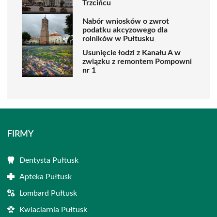
Trzcińcu
Nabór wniosków o zwrot
podatku akcyzowego dla
rolników w Pułtusku
Usunięcie łodzi z Kanału A w
związku z remontem Pompowni
nr 1
FIRMY
Dentysta Pułtusk
Apteka Pułtusk
Lombard Pułtusk
Kwiaciarnia Pułtusk