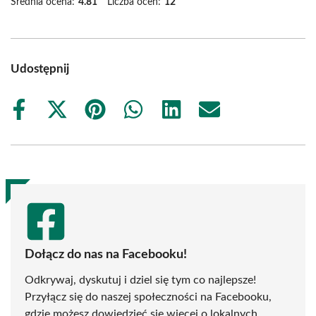
Średnia ocena:
4.81
Liczba ocen:
12
Udostępnij
Share
Share
Share
Share
Share
Share
on
on
on
on
on
on
Facebook
X
Pinterest
WhatsApp
LinkedIn
Email
(Twitter)
Dołącz do nas na Facebooku!
Odkrywaj, dyskutuj i dziel się tym co najlepsze!
Przyłącz się do naszej społeczności na Facebooku,
gdzie możesz dowiedzieć się więcej o lokalnych