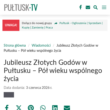
Przejdź
M
do
treści
Dołącz do nowej grupy
Pułtusk - Ogłoszenia | Sprzedam |
UWAGA!
Kupię | Zamienię | Praca
Strona główna
/
Wiadomości
/
Jubileusz Złotych Godów w
Pułtusku – Pół wieku wspólnego życia
Jubileusz Złotych Godów w
Pułtusku – Pół wieku wspólnego
życia
Data dodania:
3 czerwca 2026 r.
Share
Share
Share
Share
Share
Share