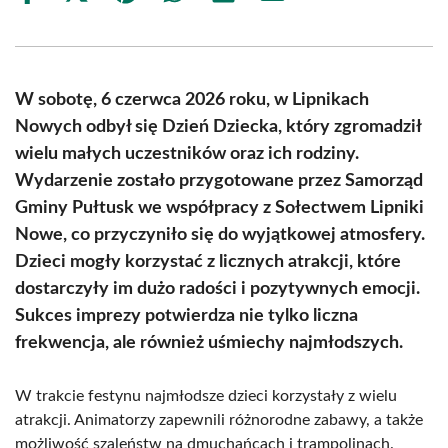
on
on
on
on
on
on
Facebook
X
Pinterest
WhatsApp
LinkedIn
Email
(Twitter)
W sobotę, 6 czerwca 2026 roku, w Lipnikach
Nowych odbył się Dzień Dziecka, który zgromadził
wielu małych uczestników oraz ich rodziny.
Wydarzenie zostało przygotowane przez Samorząd
Gminy Pułtusk we współpracy z Sołectwem Lipniki
Nowe, co przyczyniło się do wyjątkowej atmosfery.
Dzieci mogły korzystać z licznych atrakcji, które
dostarczyły im dużo radości i pozytywnych emocji.
Sukces imprezy potwierdza nie tylko liczna
frekwencja, ale również uśmiechy najmłodszych.
W trakcie festynu najmłodsze dzieci korzystały z wielu
atrakcji. Animatorzy zapewnili różnorodne zabawy, a także
możliwość szaleństw na dmuchańcach i trampolinach.