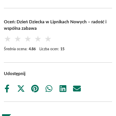
Oceń: Dzień Dziecka w Lipnikach Nowych – radość i
wspólna zabawa
★
★
★
★
★
Średnia ocena:
4.86
Liczba ocen:
15
Udostępnij
Share
Share
Share
Share
Share
Share
on
on
on
on
on
on
Facebook
X
Pinterest
WhatsApp
LinkedIn
Email
(Twitter)