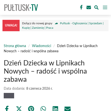
Przejdź
M
do
treści
Dołącz do nowej grupy
Pułtusk - Ogłoszenia | Sprzedam |
UWAGA!
Kupię | Zamienię | Praca
Strona główna
/
Wiadomości
/
Dzień Dziecka w Lipnikach
Nowych – radość i wspólna zabawa
Dzień Dziecka w Lipnikach
Nowych – radość i wspólna
zabawa
Data dodania:
8 czerwca 2026 r.
Share
Share
Share
Share
Share
Share