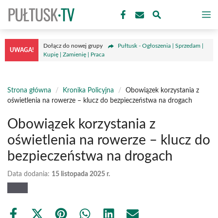
Przejdź
M
do
treści
Dołącz do nowej grupy
Pułtusk - Ogłoszenia | Sprzedam |
UWAGA!
Kupię | Zamienię | Praca
Strona główna
/
Kronika Policyjna
/
Obowiązek korzystania z
oświetlenia na rowerze – klucz do bezpieczeństwa na drogach
Obowiązek korzystania z
oświetlenia na rowerze – klucz do
bezpieczeństwa na drogach
Data dodania:
15 listopada 2025 r.
Share
Share
Share
Share
Share
Share