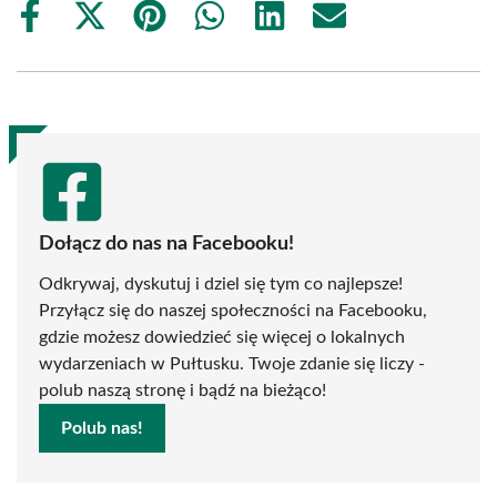
Share
Share
Share
Share
Share
Share
on
on
on
on
on
on
Facebook
X
Pinterest
WhatsApp
LinkedIn
Email
(Twitter)
Dołącz do nas na Facebooku!
Odkrywaj, dyskutuj i dziel się tym co najlepsze!
Przyłącz się do naszej społeczności na Facebooku,
gdzie możesz dowiedzieć się więcej o lokalnych
wydarzeniach w Pułtusku. Twoje zdanie się liczy -
polub naszą stronę i bądź na bieżąco!
Polub nas!