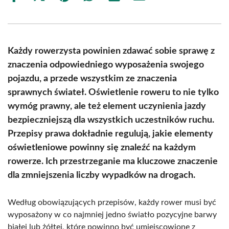
on
on
on
on
on
on
Facebook
X
Pinterest
WhatsApp
LinkedIn
Email
(Twitter)
Każdy rowerzysta powinien zdawać sobie sprawę z
znaczenia odpowiedniego wyposażenia swojego
pojazdu, a przede wszystkim ze znaczenia
sprawnych świateł. Oświetlenie roweru to nie tylko
wymóg prawny, ale też element uczynienia jazdy
bezpieczniejszą dla wszystkich uczestników ruchu.
Przepisy prawa dokładnie regulują, jakie elementy
oświetleniowe powinny się znaleźć na każdym
rowerze. Ich przestrzeganie ma kluczowe znaczenie
dla zmniejszenia liczby wypadków na drogach.
Według obowiązujących przepisów, każdy rower musi być
wyposażony w co najmniej jedno światło pozycyjne barwy
białej lub żółtej, które powinno być umiejscowione z