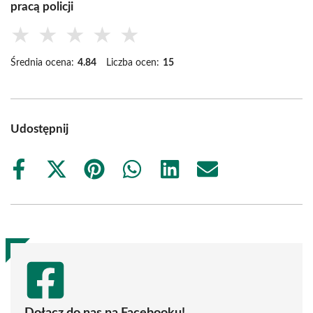
pracą policji
★
★
★
★
★
Średnia ocena:
4.84
Liczba ocen:
15
Udostępnij
Share
Share
Share
Share
Share
Share
on
on
on
on
on
on
Facebook
X
Pinterest
WhatsApp
LinkedIn
Email
(Twitter)