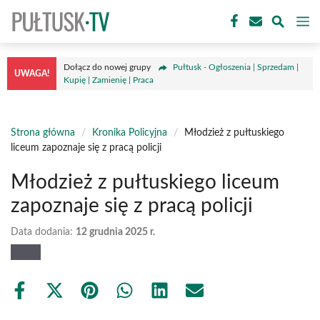
Przejdź
M
do
treści
Dołącz do nowej grupy
Pułtusk - Ogłoszenia | Sprzedam |
UWAGA!
Kupię | Zamienię | Praca
Strona główna
/
Kronika Policyjna
/
Młodzież z pułtuskiego
liceum zapoznaje się z pracą policji
Młodzież z pułtuskiego liceum
zapoznaje się z pracą policji
Data dodania:
12 grudnia 2025 r.
Share
Share
Share
Share
Share
Share
on
on
on
on
on
on
Facebook
X
Pinterest
WhatsApp
LinkedIn
Email