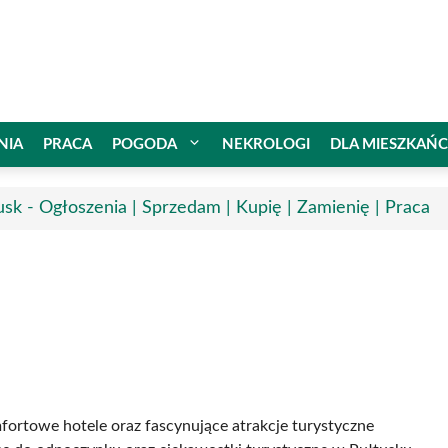
NIA
PRACA
POGODA
NEKROLOGI
DLA MIESZKAŃ
usk - Ogłoszenia | Sprzedam | Kupię | Zamienię | Praca
mfortowe hotele oraz fascynujące atrakcje turystyczne