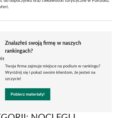
jsc do odpoczynku oraz ciekawostki turystyczne w Pułtusku,
fert.
Znalazłeś swoją firmę w naszych
rankingach?
ają
Twoja firma zajmuje miejsce na podium w rankingu?
Wyróżnij się i pokaż swoim klientom, że jesteś na
szczycie!
Pobierz materiały!
ORII: NOCLEGI I