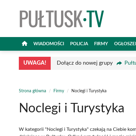
Przejdź
do
treści
WIADOMOŚCI
POLICJA
FIRMY
OGŁOSZE
UWAGA!
Dołącz do nowej grupy
Pułt
Strona główna
/
Firmy
/
Noclegi i Turystyka
Noclegi i Turystyka
W kategorii "Noclegi i Turystyka" czekają na Ciebie ko