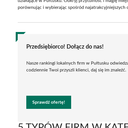
działające w Pułtusku. Odkryj przytulność i magię mie
porównując i wybierając spośród najatrakcyjniejszych o
Przedsiębiorco! Dołącz do nas!
Nasze rankingi lokalnych firm w Pułtusku odwiedz
codziennie Twoi przyszli klienci, daj się im znaleźć.
Sprawdź ofertę!
5 TYPÓW FIRM W KATEG