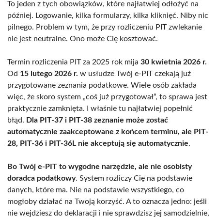
To jeden z tych obowiązków, które najłatwiej odłożyć na
później. Logowanie, kilka formularzy, kilka kliknięć. Niby nic
pilnego. Problem w tym, że przy rozliczeniu PIT zwlekanie
nie jest neutralne. Ono może Cię kosztować.
Termin rozliczenia PIT za 2025 rok mija
30 kwietnia 2026 r.
Od
15 lutego 2026 r.
w usłudze Twój e-PIT czekają już
przygotowane zeznania podatkowe. Wiele osób zakłada
więc, że skoro system „coś już przygotował”, to sprawa jest
praktycznie zamknięta. I właśnie tu najłatwiej popełnić
błąd.
Dla PIT-37 i PIT-38 zeznanie może zostać
automatycznie zaakceptowane z końcem terminu, ale PIT-
28, PIT-36 i PIT-36L nie akceptują się automatycznie
.
Bo Twój e-PIT to wygodne narzędzie, ale nie osobisty
doradca podatkowy
. System rozliczy Cię na podstawie
danych, które ma. Nie na podstawie wszystkiego, co
mogłoby działać na Twoją korzyść. A to oznacza jedno: jeśli
nie wejdziesz do deklaracji i nie sprawdzisz jej samodzielnie,