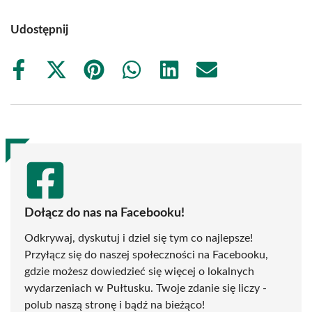
Udostępnij
Share
Share
Share
Share
Share
Share
on
on
on
on
on
on
Facebook
X
Pinterest
WhatsApp
LinkedIn
Email
(Twitter)
Dołącz do nas na Facebooku!
Odkrywaj, dyskutuj i dziel się tym co najlepsze!
Przyłącz się do naszej społeczności na Facebooku,
gdzie możesz dowiedzieć się więcej o lokalnych
wydarzeniach w Pułtusku. Twoje zdanie się liczy -
polub naszą stronę i bądź na bieżąco!