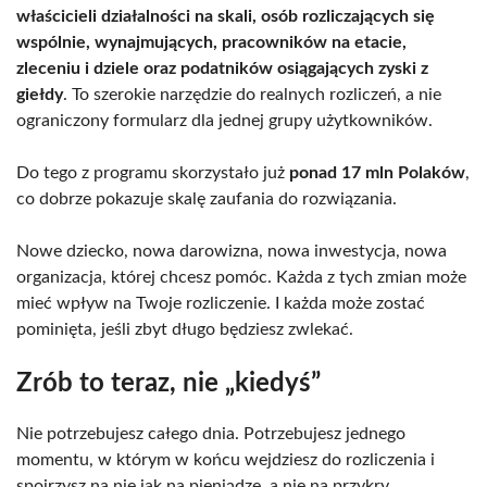
właścicieli działalności na skali, osób rozliczających się
wspólnie, wynajmujących, pracowników na etacie,
zleceniu i dziele oraz podatników osiągających zyski z
giełdy
. To szerokie narzędzie do realnych rozliczeń, a nie
ograniczony formularz dla jednej grupy użytkowników.
Do tego z programu skorzystało już
ponad 17 mln Polaków
,
co dobrze pokazuje skalę zaufania do rozwiązania.
Nowe dziecko, nowa darowizna, nowa inwestycja, nowa
organizacja, której chcesz pomóc. Każda z tych zmian może
mieć wpływ na Twoje rozliczenie. I każda może zostać
pominięta, jeśli zbyt długo będziesz zwlekać.
Zrób to teraz, nie „kiedyś”
Nie potrzebujesz całego dnia. Potrzebujesz jednego
momentu, w którym w końcu wejdziesz do rozliczenia i
spojrzysz na nie jak na pieniądze, a nie na przykry