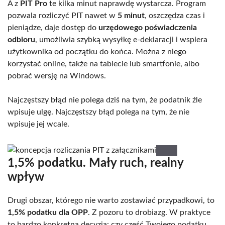
A z
PIT Pro
te kilka minut naprawdę wystarcza. Program
pozwala rozliczyć PIT nawet w
5 minut
, oszczędza czas i
pieniądze, daje dostęp do
urzędowego poświadczenia
odbioru
, umożliwia szybką wysyłkę e-deklaracji i wspiera
użytkownika od początku do końca. Można z niego
korzystać online, także na tablecie lub smartfonie, albo
pobrać wersję na Windows.
Najczęstszy błąd nie polega dziś na tym, że podatnik źle
wpisuje ulgę. Najczęstszy błąd polega na tym, że nie
wpisuje jej wcale.
1,5% podatku. Mały ruch, realny
wpływ
Drugi obszar, którego nie warto zostawiać przypadkowi, to
1,5% podatku dla OPP
. Z pozoru to drobiazg. W praktyce
to bardzo konkretna decyzja: czy część Twojego podatku