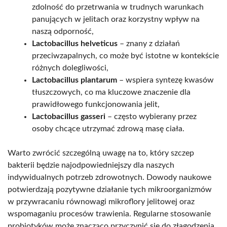
zdolność do przetrwania w trudnych warunkach
panujących w jelitach oraz korzystny wpływ na
naszą odporność,
Lactobacillus helveticus
– znany z działań
przeciwzapalnych, co może być istotne w kontekście
różnych dolegliwości,
Lactobacillus plantarum
– wspiera syntezę kwasów
tłuszczowych, co ma kluczowe znaczenie dla
prawidłowego funkcjonowania jelit,
Lactobacillus gasseri
– często wybierany przez
osoby chcące utrzymać zdrową masę ciała.
Warto zwrócić szczególną uwagę na to, który szczep
bakterii będzie najodpowiedniejszy dla naszych
indywidualnych potrzeb zdrowotnych. Dowody naukowe
potwierdzają pozytywne działanie tych mikroorganizmów
w przywracaniu równowagi mikroflory jelitowej oraz
wspomaganiu procesów trawienia. Regularne stosowanie
probiotyków może znacząco przyczynić się do złagodzenia