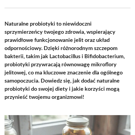
Facebook
X
Pinterest
WhatsApp
LinkedIn
Email
(Twitter)
Naturalne probiotyki to niewidoczni
sprzymierzeńcy twojego zdrowia, wspierający
prawidłowe funkcjonowanie jelit oraz układ
odpornościowy. Dzięki różnorodnym szczepom
bakterii, takim jak Lactobacillus i Bifidobacterium,
probiotyki przywracają równowagę mikroflory
jelitowej, co ma kluczowe znaczenie dla ogólnego
samopoczucia. Dowiedz się, jak dodać naturalne
probiotyki do swojej diety i jakie korzyści mogą
przynieść twojemu organizmowi!