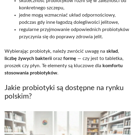
skuteczność probiotyków różni się w zależności od
konkretnego szczepu,
jedne mogą wzmacniać układ odpornościowy,
podczas gdy inne łagodzą dolegliwości jelitowe,
regularne przyjmowanie odpowiednich probiotyków
przyczynia się do poprawy zdrowia jelit.
Wybierając probiotyk, należy zwrócić uwagę na
skład
,
liczbę żywych bakterii
oraz
formę
— czy jest to tabletka,
proszek czy płyn. Te elementy są kluczowe dla
komfortu
stosowania probiotyków
.
Jakie probiotyki są dostępne na rynku
polskim?