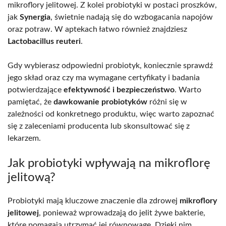
mikroflory jelitowej. Z kolei probiotyki w postaci proszków,
jak
Synergia
, świetnie nadają się do wzbogacania napojów
oraz potraw. W aptekach łatwo również znajdziesz
Lactobacillus reuteri
.
Gdy wybierasz odpowiedni probiotyk, koniecznie sprawdź
jego skład oraz czy ma wymagane certyfikaty i badania
potwierdzające
efektywność i bezpieczeństwo
. Warto
pamiętać, że
dawkowanie probiotyków
różni się w
zależności od konkretnego produktu, więc warto zapoznać
się z zaleceniami producenta lub skonsultować się z
lekarzem.
Jak probiotyki wpływają na mikroflorę
jelitową?
Probiotyki mają kluczowe znaczenie dla zdrowej
mikroflory
jelitowej
, ponieważ wprowadzają do jelit żywe bakterie,
które pomagają utrzymać jej równowagę. Dzięki nim