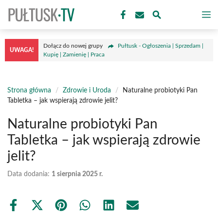
Przejdź
M
do
treści
Dołącz do nowej grupy
Pułtusk - Ogłoszenia | Sprzedam |
UWAGA!
Kupię | Zamienię | Praca
Strona główna
/
Zdrowie i Uroda
/
Naturalne probiotyki Pan
Tabletka – jak wspierają zdrowie jelit?
Naturalne probiotyki Pan
Tabletka – jak wspierają zdrowie
jelit?
Data dodania:
1 sierpnia 2025 r.
Share
Share
Share
Share
Share
Share
on
on
on
on
on
on