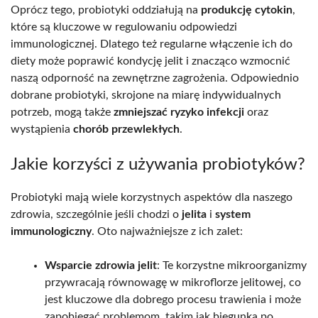
Oprócz tego, probiotyki oddziałują na
produkcję cytokin
,
które są kluczowe w regulowaniu odpowiedzi
immunologicznej. Dlatego też regularne włączenie ich do
diety może poprawić kondycję jelit i znacząco wzmocnić
naszą odporność na zewnętrzne zagrożenia. Odpowiednio
dobrane probiotyki, skrojone na miarę indywidualnych
potrzeb, mogą także
zmniejszać ryzyko infekcji
oraz
wystąpienia
chorób przewlekłych
.
Jakie korzyści z używania probiotyków?
Probiotyki mają wiele korzystnych aspektów dla naszego
zdrowia, szczególnie jeśli chodzi o
jelita
i
system
immunologiczny
. Oto najważniejsze z ich zalet:
Wsparcie zdrowia jelit
: Te korzystne mikroorganizmy
przywracają równowagę w mikroflorze jelitowej, co
jest kluczowe dla dobrego procesu trawienia i może
zapobiegać problemom, takim jak biegunka po