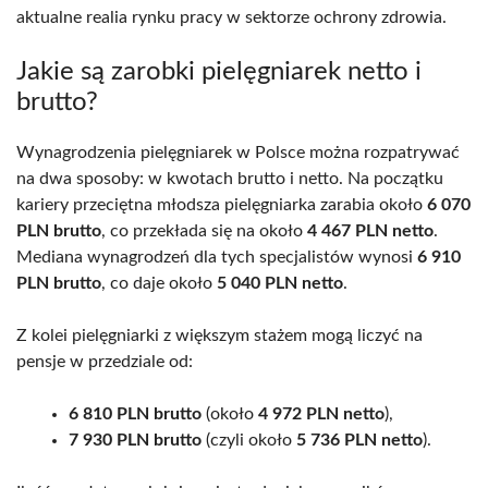
aktualne realia rynku pracy w sektorze ochrony zdrowia.
Jakie są zarobki pielęgniarek netto i
brutto?
Wynagrodzenia pielęgniarek w Polsce można rozpatrywać
na dwa sposoby: w kwotach brutto i netto. Na początku
kariery przeciętna młodsza pielęgniarka zarabia około
6 070
PLN brutto
, co przekłada się na około
4 467 PLN netto
.
Mediana wynagrodzeń dla tych specjalistów wynosi
6 910
PLN brutto
, co daje około
5 040 PLN netto
.
Z kolei pielęgniarki z większym stażem mogą liczyć na
pensje w przedziale od:
6 810 PLN brutto
(około
4 972 PLN netto
),
7 930 PLN brutto
(czyli około
5 736 PLN netto
).