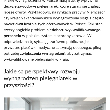
Niskie wynagrodzenia w Polsce mają istotny wpływ na
decyzje zawodowe pielęgniarek, które starają się znaleźć
lepsze oferty. Przykładowo, na rynkach pracy w Niemczech
czy krajach skandynawskich wynagrodzenia sięgają często
nawet
dwu krotnie
tych oferowanych w Polsce. Taki stan
rzeczy pogłębia problem
niedoboru wykwalifikowanego
personelu
w polskim systemie ochrony zdrowia. W
odpowiedzi na tę sytuację, zarówno publiczne, jak i
prywatne placówki medyczne zaczynają dostrzegać pilną
potrzebę
zwiększenia wynagrodzeń
, aby zatrzymać
wykwalifikowane pielęgniarki w kraju.
Jakie są perspektywy rozwoju
wynagrodzeń pielęgniarek w
przyszłości?