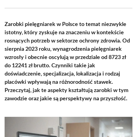
Facebook
X
Pinterest
WhatsApp
LinkedIn
Email
(Twitter)
Zarobki pielęgniarek w Polsce to temat niezwykle
istotny, który zyskuje na znaczeniu w kontekście
rosnących potrzeb w sektorze ochrony zdrowia. Od
sierpnia 2023 roku, wynagrodzenia pielęgniarek
wzrosły i obecnie oscylują w przedziale od 8723 zł
do 12241 zł brutto. Czynniki takie jak
doświadczenie, specjalizacja, lokalizacja i rodzaj
placówki wpływają na różnorodność stawek.
Przeczytaj, jak te aspekty kształtują zarobki w tym
zawodzie oraz jakie są perspektywy na przyszłość.