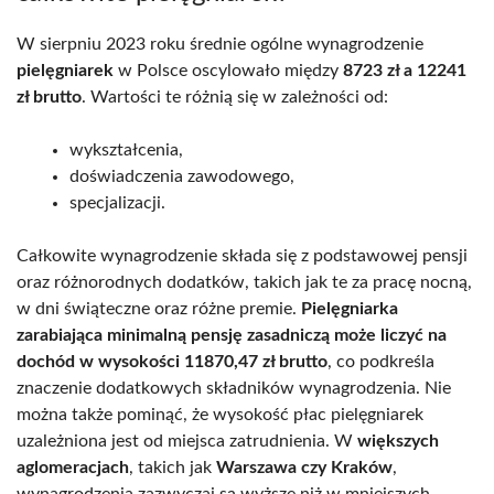
W sierpniu 2023 roku średnie ogólne wynagrodzenie
pielęgniarek
w Polsce oscylowało między
8723 zł a 12241
zł brutto
. Wartości te różnią się w zależności od:
wykształcenia,
doświadczenia zawodowego,
specjalizacji.
Całkowite wynagrodzenie składa się z podstawowej pensji
oraz różnorodnych dodatków, takich jak te za pracę nocną,
w dni świąteczne oraz różne premie.
Pielęgniarka
zarabiająca minimalną pensję zasadniczą może liczyć na
dochód w wysokości 11870,47 zł brutto
, co podkreśla
znaczenie dodatkowych składników wynagrodzenia. Nie
można także pominąć, że wysokość płac pielęgniarek
uzależniona jest od miejsca zatrudnienia. W
większych
aglomeracjach
, takich jak
Warszawa czy Kraków
,
wynagrodzenia zazwyczaj są wyższe niż w mniejszych