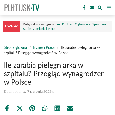
Przejdź
M
do
treści
Dołącz do nowej grupy
Pułtusk - Ogłoszenia | Sprzedam |
UWAGA!
Kupię | Zamienię | Praca
Strona główna
/
Biznes i Praca
/
Ile zarabia pielęgniarka w
szpitalu? Przegląd wynagrodzeń w Polsce
Ile zarabia pielęgniarka w
szpitalu? Przegląd wynagrodzeń
w Polsce
Data dodania:
7 sierpnia 2025 r.
Share
Share
Share
Share
Share
Share
on
on
on
on
on
on