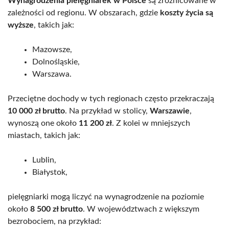
Wynagrodzenia pielęgniarek w Polsce
są zróżnicowane w
zależności od regionu. W obszarach, gdzie
koszty życia są
wyższe
, takich jak:
Mazowsze,
Dolnośląskie,
Warszawa.
Przeciętne dochody w tych regionach często przekraczają
10 000 zł brutto
. Na przykład w stolicy,
Warszawie
,
wynoszą one około
11 200 zł
. Z kolei w mniejszych
miastach, takich jak:
Lublin,
Białystok,
pielęgniarki mogą liczyć na wynagrodzenie na poziomie
około
8 500 zł brutto
. W województwach z większym
bezrobociem, na przykład: