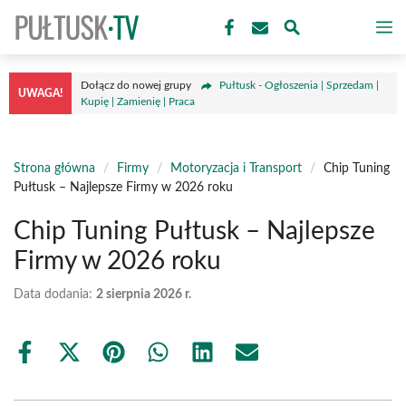
Przejdź
M
do
treści
Dołącz do nowej grupy
Pułtusk - Ogłoszenia | Sprzedam |
UWAGA!
Kupię | Zamienię | Praca
Strona główna
/
Firmy
/
Motoryzacja i Transport
/
Chip Tuning
Pułtusk – Najlepsze Firmy w 2026 roku
Chip Tuning Pułtusk – Najlepsze
Firmy w 2026 roku
Data dodania:
2 sierpnia 2026 r.
Share
Share
Share
Share
Share
Share
on
on
on
on
on
on
Facebook
X
Pinterest
WhatsApp
LinkedIn
Email
(Twitter)