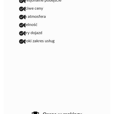
profesjonalne podejście
uczciwe ceny
miła atmosfera
rzetelność
dobry dojazd
szeroki zakres usług