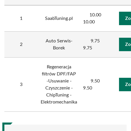
10.00
1
SaabTuning.pl
Zo
10.00
Auto Serwis-
9.75
2
Zo
Borek
9.75
Regeneracja
filtrów DPF/FAP
-Usuwanie -
9.50
3
Zo
Czyszczenie -
9.50
ChipTuning -
Elektromechanika