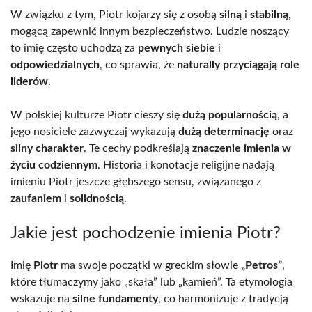
W związku z tym, Piotr kojarzy się z osobą
silną
i
stabilną
,
mogącą zapewnić innym bezpieczeństwo. Ludzie noszący
to imię często uchodzą za
pewnych siebie
i
odpowiedzialnych
, co sprawia, że
naturally przyciągają role
liderów
.
W polskiej kulturze Piotr cieszy się
dużą popularnością
, a
jego nosiciele zazwyczaj wykazują
dużą determinację
oraz
silny charakter
. Te cechy podkreślają
znaczenie imienia w
życiu codziennym
. Historia i konotacje religijne nadają
imieniu Piotr jeszcze głębszego sensu, związanego z
zaufaniem
i
solidnością
.
Jakie jest pochodzenie imienia Piotr?
Imię
Piotr
ma swoje początki w greckim słowie
„Petros”
,
które tłumaczymy jako „skała” lub „kamień”. Ta etymologia
wskazuje na
silne fundamenty
, co harmonizuje z tradycją