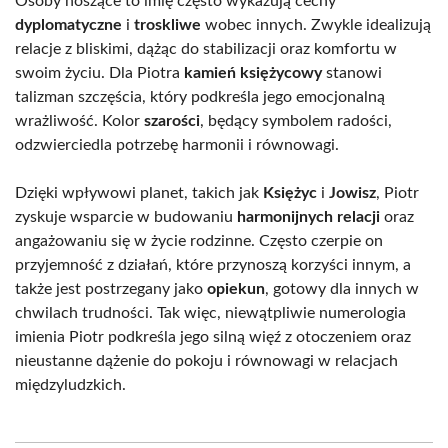
Osoby noszące to imię często wykazują cechy
dyplomatyczne
i
troskliwe
wobec innych. Zwykle idealizują
relacje z bliskimi, dążąc do stabilizacji oraz komfortu w
swoim życiu. Dla Piotra
kamień księżycowy
stanowi
talizman szczęścia, który podkreśla jego emocjonalną
wrażliwość. Kolor
szarości
, będący symbolem radości,
odzwierciedla potrzebę harmonii i równowagi.
Dzięki wpływowi planet, takich jak
Księżyc
i
Jowisz
, Piotr
zyskuje wsparcie w budowaniu
harmonijnych relacji
oraz
angażowaniu się w życie rodzinne. Często czerpie on
przyjemność z działań, które przynoszą korzyści innym, a
także jest postrzegany jako
opiekun
, gotowy dla innych w
chwilach trudności. Tak więc, niewątpliwie numerologia
imienia Piotr podkreśla jego silną więź z otoczeniem oraz
nieustanne dążenie do pokoju i równowagi w relacjach
międzyludzkich.