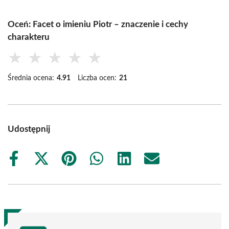
Oceń: Facet o imieniu Piotr – znaczenie i cechy
charakteru
★
★
★
★
★
Średnia ocena:
4.91
Liczba ocen:
21
Udostępnij
Share
Share
Share
Share
Share
Share
on
on
on
on
on
on
Facebook
X
Pinterest
WhatsApp
LinkedIn
Email
(Twitter)