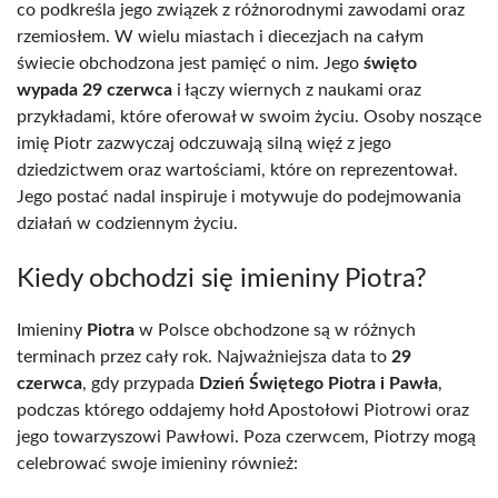
co podkreśla jego związek z różnorodnymi zawodami oraz
rzemiosłem. W wielu miastach i diecezjach na całym
świecie obchodzona jest pamięć o nim. Jego
święto
wypada 29 czerwca
i łączy wiernych z naukami oraz
przykładami, które oferował w swoim życiu. Osoby noszące
imię Piotr zazwyczaj odczuwają silną więź z jego
dziedzictwem oraz wartościami, które on reprezentował.
Jego postać nadal inspiruje i motywuje do podejmowania
działań w codziennym życiu.
Kiedy obchodzi się imieniny Piotra?
Imieniny
Piotra
w Polsce obchodzone są w różnych
terminach przez cały rok. Najważniejsza data to
29
czerwca
, gdy przypada
Dzień Świętego Piotra i Pawła
,
podczas którego oddajemy hołd Apostołowi Piotrowi oraz
jego towarzyszowi Pawłowi. Poza czerwcem, Piotrzy mogą
celebrować swoje imieniny również: