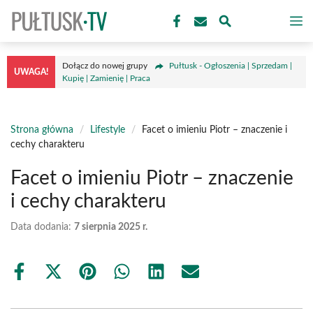
Przejdź
M
do
treści
Dołącz do nowej grupy
Pułtusk - Ogłoszenia | Sprzedam |
UWAGA!
Kupię | Zamienię | Praca
Strona główna
/
Lifestyle
/
Facet o imieniu Piotr – znaczenie i
cechy charakteru
Facet o imieniu Piotr – znaczenie
i cechy charakteru
Data dodania:
7 sierpnia 2025 r.
Share
Share
Share
Share
Share
Share
on
on
on
on
on
on
Facebook
X
Pinterest
WhatsApp
LinkedIn
Email
(Twitter)